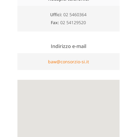
Uffici
02 5460364
Fax
02 54129520
Indirizzo e-mail
baw@consorzio-si.it